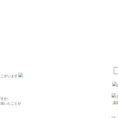
うございます
。
ですが、
ち抜いたことが
に