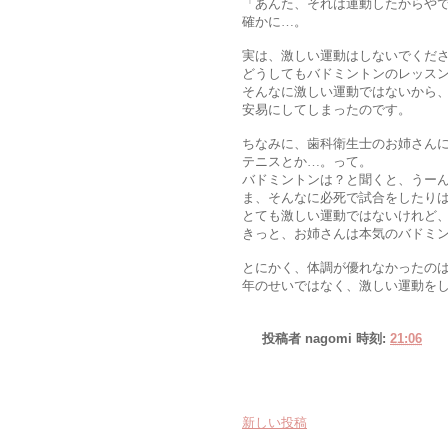
「あんた、それは運動したからや
確かに…。
実は、激しい運動はしないでくだ
どうしてもバドミントンのレッス
そんなに激しい運動ではないから
安易にしてしまったのです。
ちなみに、歯科衛生士のお姉さん
テニスとか…。って。
バドミントンは？と聞くと、うー
ま、そんなに必死で試合をしたり
とても激しい運動ではないけれど
きっと、お姉さんは本気のバドミ
とにかく、体調が優れなかったの
年のせいではなく、激しい運動を
投稿者
nagomi
時刻:
21:06
新しい投稿