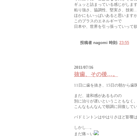
ギュッと詰まっている感じがしま
粘り強さ、協調性、堅実さ、技術
ほかにもいっぱいあると思います
このプラスのエネルギーで
日本や、世界を引っ張っていって
投稿者
nagomi
時刻:
23:55
2011/07/16
抜歯、その後…。
11日に歯を抜き、15日の朝から歯
まだ、違和感があるものの
別に治りが遅いということもなく
こんなもんなんで順調に回復して
バドミントンはやはりさほど影響
しかし…。
まだ痛～い