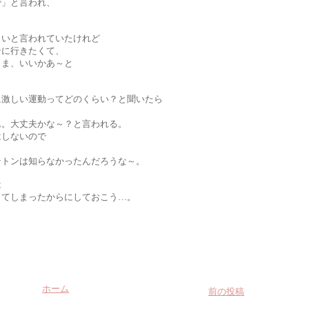
で」と言われ、
さいと言われていたけれど
ンに行きたくて、
、ま、いいかあ～と
に激しい運動ってどのくらい？と聞いたら
ん。大丈夫かな～？と言われる。
はしないので
、
ントンは知らなかったんだろうな～。
は
してしまったからにしておこう…。
ホーム
前の投稿