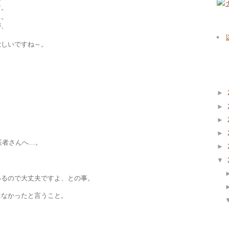
す。
…。
が、
欲しいですね～。
Bl
►
►
►
►
医者さんへ…。
►
▼
、
いるので大丈夫ですよ、との事。
はなかったと言うこと。