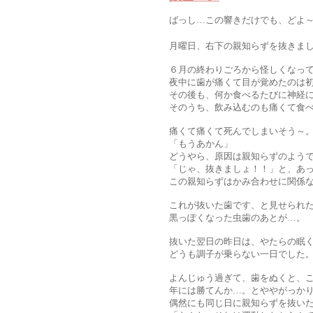
ばっし…この響きだけでも、どよ
月曜日、右下の親知らずを抜きま
６月の終わりごろから怪しくなっ
夜中に歯が痛くて目が覚めたのは
その後も、何か食べるたびに神経
そのうち、飲み込むのも痛くて食
痛くて痛くて死んでしまいそう～
「もうあかん」
どうやら、原因は親知らずのよう
「じゃ、抜きましょ！！」と、あ
この親知らずはかみ合わせに関係
これが抜いた歯です、と見せられ
黒っぽくなった虫歯のあとが…。
抜いた翌日の昨日は、やたらの眠
どうも調子が乗らない一日でした
よんじゅう過ぎて、歯をぬくと、
年には勝てんか…。とややがっか
偶然にも同じ日に親知らずを抜い