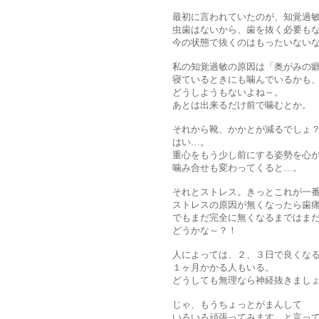
最初に言われていたのが、知覚過
虫歯はないから、歯を抜く必要も
今の状態で抜くのはもったいない
私の知覚過敏の原因は「奥がみの
寝ているときにも噛んでいるかも
どうしようもないよね～。
あとは出来るだけ前で噛むとか。
それから靴、かかとが減るでしょ
はい…。
重心をもう少し前にする姿勢を心
噛み合せも変わってくると…。
それとストレス。きっとこれが一
ストレスの原因が無くなったら歯
でもまだ完全に無くなるまではま
どうかな～？！
人によっては、２、３日で良くな
１ヶ月かかる人もいる。
どうしても無理なら神経抜きまし
じゃ、もうちょっとがまんして
いろいろ頑張ってみます。と言っ