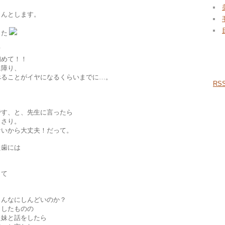
～んとします。
した
て
R
初めて！！
に障り、
べることがイヤになるくらいまでに…。
R
。
です、と、先生に言ったら
っさり。
ないから大丈夫！だって。
た歯には
くて
。
こんなにしんどいのか？
りしたものの
た妹と話をしたら