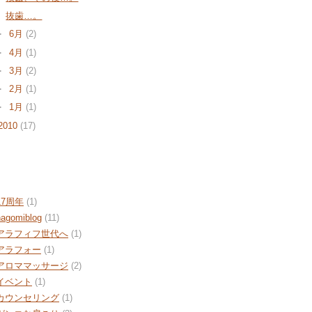
抜歯…。
►
6月
(2)
►
4月
(1)
►
3月
(2)
►
2月
(1)
►
1月
(1)
2010
(17)
bels
17周年
(1)
nagomiblog
(11)
アラフィフ世代へ
(1)
アラフォー
(1)
アロママッサージ
(2)
イベント
(1)
カウンセリング
(1)